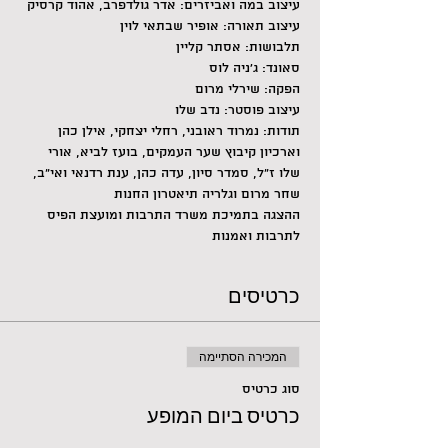
עיצוב במה ואביזרים: אדר גולדפרב, אהוד קרסיק
עיצוב תאורה: אופיר שבתאי לוין
תלבושות: אסתר קליין
סאונד: ג'ניה לוס
הפקה: שירלי מרום
עיצוב פוסטר: נדב שלו
תודות: נמרוד ראובני, רחלי יצחקי, אילן כהן 
וארכיון קיבוץ שער העמקים, בועז לביא, אורי 
שלו ז״ל, סמדר סיון, עדה כהן, ענת רדנאי ואי״ב, 
שחר מרום וגלריה תיאטרון החנות
ההצגה בתמיכת משרד התרבות ומועצת הפיס 
לתרבות ואמנות
כרטיסים
המכירה הסתיימה
סוג כרטיס
כרטיס ביום המופע