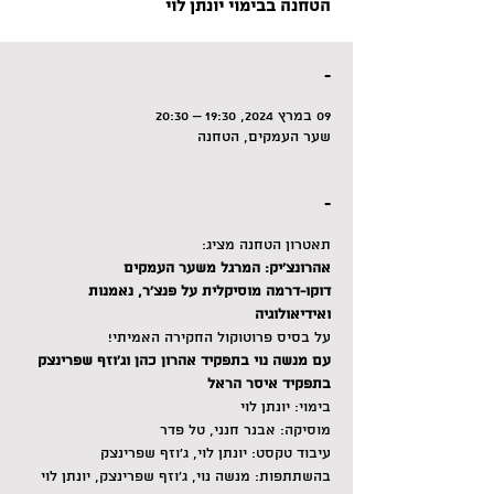
הטחנה בבימוי יונתן לוי
-
09 במרץ 2024, 19:30 – 20:30
שער העמקים, הטחנה
-
תאטרון הטחנה מציג:
אהרונצ'יק: המרגל משער העמקים
דוקו-דרמה מוסיקלית על פנצ'ר, נאמנות 
ואידיאולוגיה
על בסיס פרוטוקול החקירה האמיתי!
עם מנשה נוי בתפקיד אהרון כהן וג'וזף שפרינצק 
בתפקיד איסר הראל
בימוי: יונתן לוי
מוסיקה: אבנר חנני, טל פדר
עיבוד טקסט: יונתן לוי, ג׳וזף שפרינצק
בהשתתפות: מנשה נוי, ג׳וזף שפרינצק, יונתן לוי