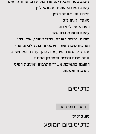
עיצוב במה ואביזרים: אדר גולדפרב, אהוד קרסיק
עיצוב תאורה: אופיר שבתאי לוין
תלבושות: אסתר קליין
סאונד: ג'ניה לוס
הפקה: שירלי מרום
עיצוב פוסטר: נדב שלו
תודות: נמרוד ראובני, רחלי יצחקי, אילן כהן 
וארכיון קיבוץ שער העמקים, בועז לביא, אורי 
שלו ז״ל, סמדר סיון, עדה כהן, ענת רדנאי ואי״ב, 
שחר מרום וגלריה תיאטרון החנות
ההצגה בתמיכת משרד התרבות ומועצת הפיס 
לתרבות ואמנות
כרטיסים
המכירה הסתיימה
סוג כרטיס
כרטיס ביום המופע