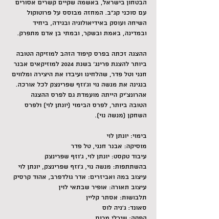
הבטחון בישראל, באשמה שקיים קשרים אסורים 
עם סוכני קג"ב. המחזה מבוסס על פרוטוקול 
השיחה ועוסק באידיאולוגיה ובגידה, ביחיד 
ובמדינה, באמת ובשקר, ובמתי בן אדם מתפרק. 
ההצגה זכתה בפרס קיפוד הזהב למוזיקה הטובה 
ביותר להצגת פרינג' בשנת 2024 למוזיקאים אבנר 
חנני וטל פדר, שהלחינו ועיבדו את היצירה ומלווים 
בנגינה את מנשה נוי וג'וזף שפרינצק לכל אורכה. 
אהרונצ'יק הייתה מועמדת גם לפרס ההצגה 
הטובה ביותר, לפרס הבימוי (יונתן לוי) ולפרס 
השחקן (מנשה נוי).
בימוי: יונתן לוי
מוסיקה: אבנר חנני, טל פדר
עיבוד טקסט: יונתן לוי, ג׳וזף שפרינצק
בהשתתפות: מנשה נוי, ג׳וזף שפרינצק, יונתן לוי
עיצוב במה ואביזרים: אדר גולדפרב, אהוד קרסיק
עיצוב תאורה: אופיר שבתאי לוין
תלבושות: אסתר קליין
סאונד: ג'ניה לוס
הפקה: שירלי מרום