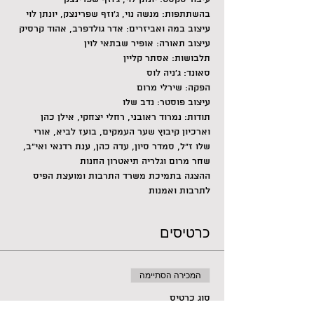
בהשתתפות: מנשה נוי, ג׳וזף שפרינצק, יונתן לוי
עיצוב במה ואביזרים: אדר גולדפרב, אהוד קרסיק
עיצוב תאורה: אופיר שבתאי לוין
תלבושות: אסתר קליין
סאונד: ג'ניה לוס
הפקה: שירלי מרום
עיצוב פוסטר: נדב שלו
תודות: נמרוד ראובני, רחלי יצחקי, אילן כהן 
וארכיון קיבוץ שער העמקים, בועז לביא, אורי 
שלו ז״ל, סמדר סיון, עדה כהן, ענת רדנאי ואי״ב, 
שחר מרום וגלריה תיאטרון החנות
ההצגה בתמיכת משרד התרבות ומועצת הפיס 
לתרבות ואמנות
כרטיסים
המכירה הסתיימה
סוג כרטיס