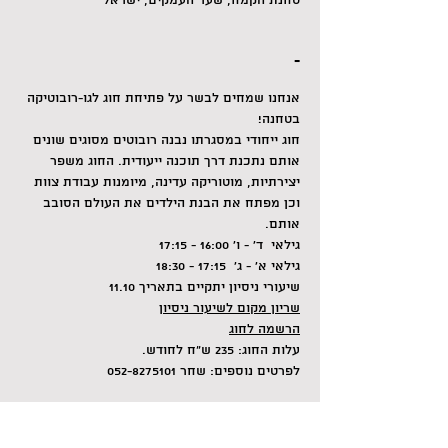
טחנת הקמח, שער העמקים, ישראל
-
אנחנו שמחים לבשר על פתיחת חוג לגו-רובוטיקה 
בטחנה!
חוג ייחודי במסגרתו נבנה רובוטים מסוגים שונים 
אותם נתכנת דרך תוכנה ייעודית. החוג משפר 
יצירתיות, מוטוריקה עדינה, מיומנות עבודת צוות 
וכן מפתח את הבנת הילדים את העולם הסובב 
אותם.
גילאי  ד' - ו' 16:00 - 17:15
גילאי א' - ג'  17:15 - 18:30
שיעורי ניסיון יתקיים בתאריך 11.10
שריון מקום לשיעור ניסיון
הרשמה לחוג
עלות החוג: 235 ש"ח לחודש.
לפרטים נוספים: שחר 052-8275101