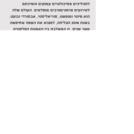
לתהליכים פסיכולוגיים עמוקים והפיכתם 
לאירועים פרפורמטיבים מופלאים. העולם שלה 
הוא פיוטי ומופשט, סוריאליסטי, אבסורדי ובועט. 
בשנת 2018 הצליחה, למצוא את השפה שחיפשה 
משך שנים, זו המשלבת בין האמנות הפלסטית 
לתיאטרון, ומאז היא יוצרת אירועי "PAINT-
THEATER".
כפרפורמרית וכיוצרת, סבירוני מתמחה גם 
באינטראקטיביות עם הקהל ובליצנות מודרנית, 
יוצרת עבור מופעי פנים וחוץ, תוך שילוב בין 
אמנות פלסטית, קרקס, בובנאות, בישול, מדע 
ועוד.
בקצרה: היא מחפשת את הקסם בחיים, על 
הבמה, על הקנבס ומחוצה להם.
צילום: דניאל כהן
לשיתוף