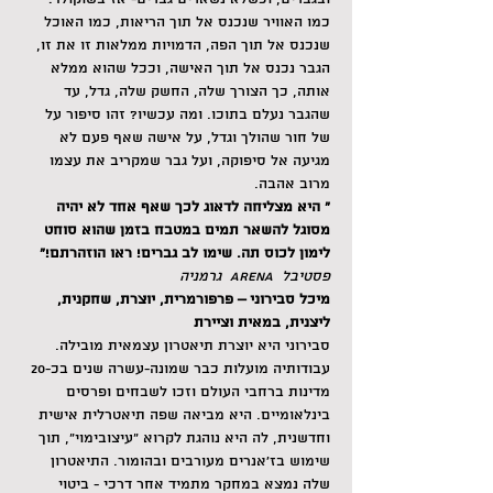
כמו האוויר שנכנס אל תוך הריאות, כמו האוכל 
שנכנס אל תוך הפה, הדמויות ממלאות זו את זו, 
הגבר נכנס אל תוך האישה, וככל שהוא ממלא 
אותה, כך הצורך שלה, החשק שלה, גדל, עד 
שהגבר נעלם בתוכו. ומה עכשיו? זהו סיפור על 
של חור שהולך וגדל, על אישה שאף פעם לא 
מגיעה אל סיפוקה, ועל גבר שמקריב את עצמו 
מרוב אהבה.
" היא מצליחה לדאוג לכך שאף אחד לא יהיה 
מסוגל להשאר תמים במטבח בזמן שהוא סוחט 
לימון לכוס תה. שימו לב גברים! ראו הוזהרתם!"
פסטיבל  ARENA  גרמניה
מיכל סבירוני – פרפורמרית, יוצרת, שחקנית, 
ליצנית, במאית וציירת
סבירוני היא יוצרת תיאטרון עצמאית מובילה. 
עבודותיה מועלות כבר שמונה-עשרה שנים בכ-20 
מדינות ברחבי העולם וזכו לשבחים ופרסים 
בינלאומיים. היא מביאה שפה תיאטרלית אישית 
וחדשנית, לה היא נוהגת לקרוא "עיצובימוי", תוך 
שימוש בז'אנרים מעורבים ובהומור. התיאטרון 
שלה נמצא במחקר מתמיד אחר דרכי - ביטוי 