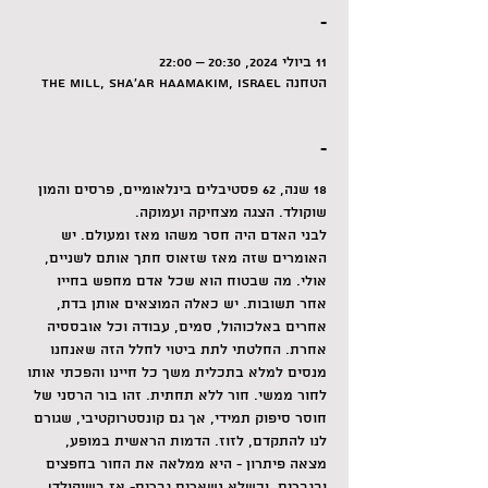
-
11 ביולי 2024, 20:30 – 22:00
הטחנה The Mill, Sha'ar HaAmakim, Israel
-
18 שנה, 62 פסטיבלים בינלאומיים, פרסים והמון 
שוקולד. הצגה מצחיקה ועמוקה.
לבני האדם היה חסר משהו מאז ומעולם. יש 
האומרים שזה מאז שזאוס חתך אותם לשניים, 
אולי. מה שבטוח הוא שכל אדם מחפש בחייו 
אחר תשובות. יש כאלה המוצאים אותן בדת, 
אחרים באלכוהול, סמים, עבודה וכל אובססיה 
אחרת. החלטתי לתת ביטוי לחלל הזה שאנחנו 
מנסים למלא בתכלית משך כל חיינו והפכתי אותו 
לחור ממשי. חור ללא תחתית. זהו בור הרסני של 
חוסר סיפוק תמידי, אך גם קונסטרוקטיבי, שגורם 
לנו להתקדם, לזוז. הדמות הראשית במופע, 
מצאה פיתרון - היא ממלאה את החור בחפצים 
ובגברים, וכשלא נשארים גברים- אז בשוקולד!