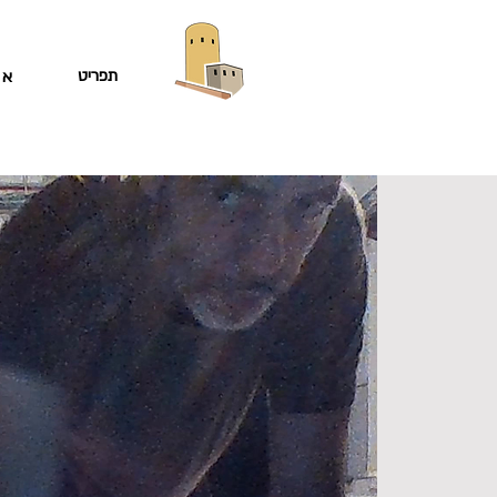
תפריט
או