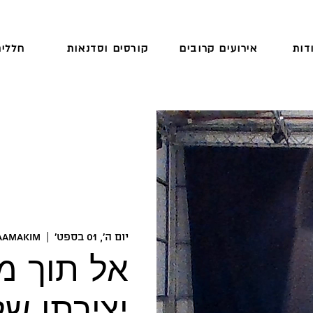
דות
אירועים קרובים
קורסים וסדנאות
חללים
יום ה׳, 01 בספט׳
  |  
aAmakim
אל תוך מ
יצירתו של 