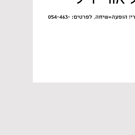
מוזמנים לגנרלית של אורי! הופעה+שיחה. לפרטים: 054-463-