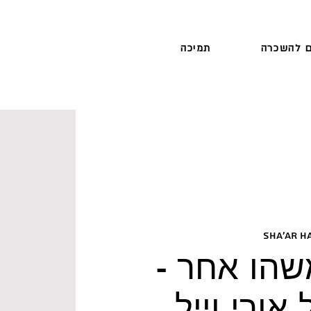
 להשכרה
תמיכה
Sha'ar H
שהו אחר -
אורי וייל