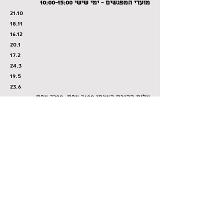
מועדי המפגשים - ימי שישי 10:00-15:00
21.10
18.11
16.12
20.1
17.2
24.3
19.5
23.6
עלות הקורס השנתי 3600 ש"ח; 3200 ש"ח 
בהרשמה מוקדמת עד ל-1.10.22
עלות שיעור בודד 500 ש"ח.
כי רק ברגע ניתן להבריא עבר ולברוא עתיד
לשיתוף