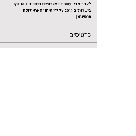
לאחד מבין עשרת האלבומים הטובים שהושקו 
בישראל ב 2014 על ידי עיתון הארץ!
ז'וקה 
פרפיניאן 
כרטיסים
הכרטיסים אזלו
סוג כרטיס
רגיל
מחיר
+ עמלת שירות על כרטיסים בסך ‏2.25 ‏₪
הכרטיסים לאירוע אזלו