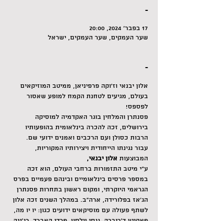
-
17 בפבר׳ 2024, 20:00
שער העמקים, שער העמקים, ישראל
-
אלון יבנאי וז'וקה פרפיניאן, ממיטב המוזיקאים 
בעולם, מגיעים לטחנת הקמח למופע שאסור 
לפספס!
פסנתרן והמלחין 
בוגר האקדמיה למוסיקה 
בירושלים, זכה להכרה בינלאומית בהופעותיו 
הרבות כסולן ועם הרכבים ואמנים ידועי שם. 
עבור נגינתו הייחודית ויצירותיו המקוריות, 
המבוצעות 
אלון יבנאי, 
ע"י מיטב התזמורות ברחבי העולם, הוא זכה 
במספר פרסים בינלאומיים ובינהם פעמיים בפרס 
הגראמי היוקרתי, ומקום ראשון בתחרות פסנתרן 
הג'אז בפלורידה, ארה"ב. במהלך השנים זכה אלון 
לשתף פעולה עם מוסיקאים ידועים כגון: יו יו מה, 
פאקיטו ד'ריברה, ננסי וילסון, פרדי האברד, רג'ינה 