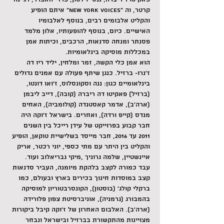
קרטר, וה "New York Voices" איתם הופיע 
והקליט אלבומים רבים, בנוסף לאלבומיו 
האישיים. כיום, בנוסף להופעותיו, אלון מלמד 
פסנתר ומנחה סדנאות, הרכבים, וכיתות אמן 
במכללות מוסיקה בינלאומיות.
הוא אמן כלי הקשה, זמר ומלחין, יליד ריו דה 
ז’נרו- ברזיל. כנגן שיתף פעולה עם אמנים גדולים 
בינלאומיים כגון: ננה וסקונסלוס, ז’ואו דונטו, 
(ברזיל) פאקיטו דה ריברה (קובה), דייב ליבמן 
(ארה’ב), אדמר קאסטנדה (קולומביה), האחים 
מנדס (קייפ ורדה), ואחרים. בישראל ז’וקה היה 
חבר קבוע בפרוייקט של עידן רייכל בין השנים 
2011 עד 2016, חבר מייסד בשלישיית טוקאן, הופיע 
והקליט בין היתר עם מתי כספי, יוני רכטר, אריק 
איינשטיין, שלמה גרוניך ,מיקי גבריאלוב ועוד. 
עבד כמורה לקצב בלהקת מיומנה, העביר סדנאות 
קצב במוסדות חינוך בכירים בארץ ובעולם, כמו 
ברקלי קולג’ (בוסטון), הקונסרבטוריון למוסיקה 
בהמבורג (גרמניה), אוניברסיטת צפון פלורידה 
(ארה’ב). האלבום האחרון של ז’וקה קיבל ביקורות 
מצויינות מהתקשורת בברזיל ובישראל ונבחר 