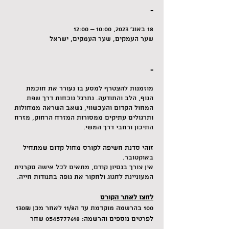
-
18 באוג׳ 2023, 10:00 – 12:00
שער העמקים, שער העמקים, ישראל
-
מוזמנות להצטרף למסע בו נעורר את חוכמת
הגוף, הלב והתודעה. נתרגל נוכחות דרך שפת
המחול הקדום והעכשווי, נשאב השראה ממחולות
ותרגולים עתיקים ממסורות המזרח הרחוק, מזרח
התיכון ורחבי דרך המשי.
זוהי סדנת חשיפה לקורס מחול קדום שמתחיל
באוקטובר.
אין צורך בנסיון קודם, מתאים לכל אישה סקרנית
המעוניינת לחגוג ולחקור את גופה בתנודות חייה.
לחצו לאתר הקורס
100 בהרשמה מוקדמת עד ה11/8 לאחר מכן 130₪
לפרטים נוספים והרשמה: 0545777618 שחר