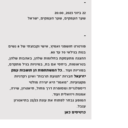
-
22 ביוני 2023, 20:00
שער העמקים, שער העמקים, ישראל
-
פורטרט חושפני ואמיץ, אישי וקבוצתי של 8 נשים 
בנות בגילאי 70 עד 80. 
ההצגה מתעסקת בחלומות שלהן, באהבות שלהן, 
בטראומות, ביחסי אם בת, במיניות בגיל מתקדם, 
בפוריות ועוד...
כל המשתתפות הן תושבות עמק 
יזרעאל 
חברות ״תנועת תרבות״ ואינן רקדניות 
מקצועיות. ״מאמו״ היא יצירה מולטי 
דיספלנרית ומסופרת דרך מחול, תיאטרון, שירה, 
אמנות ויזואלית ועוד. 
המופע נבחר לפתוח את עונת 22/23 בתיאטרון 
ענבל.
כרטיסים כאן