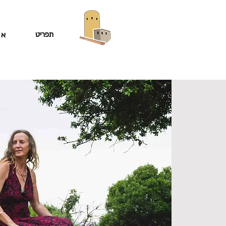
תפריט
או