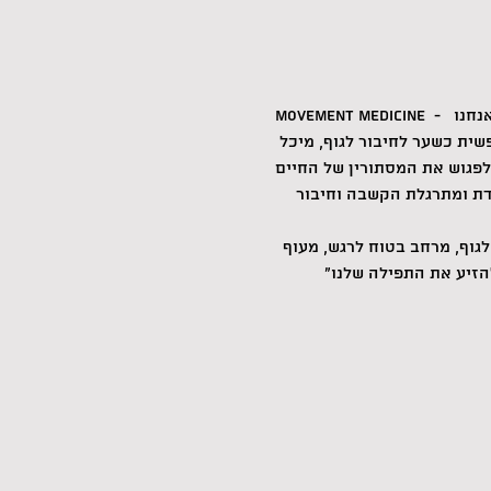
MOVEMENT MEDICINE  -  תרגול ריקוד ותנועה חופשית, אקסטטית, מודעת לחיים. התרגול מעודד התעוררות למי ולמה שאנחנו 
שית כשער לחיבור לגוף, מיכל 
א מטפלת בתנועה M.A, פסיכותרפיסטית גופנית , מורה ל MOVEMENT MEDICINE. לומדת ומתרגלת הקשבה וחיבור 
ר והקשבה לגוף, מרחב בטוח לרגש, מעוף 
להזיע את התפילה שלנו"