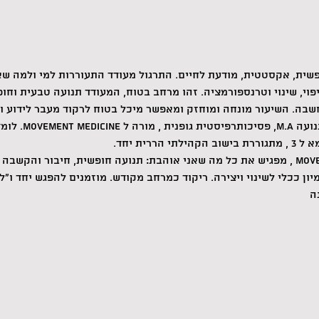
י, שינוי וטרנספורמציה. זהו מרחב בטוח, המעודד תנועה טבעית וחופ
דנה הימן קוטין הי
רית יחד. 
"התרגול של ה MOVEMENT MEDICINE , מפגיש את כל מה שאני אוהבת: תנועה חופשית, חיבו
ון ככלי לשינוי ויצירה. ריקוד כמרחב מקודש. מוזמנים להפגש יחד ו"