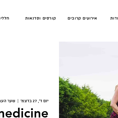
דות
אירועים קרובים
קורסים וסדנאות
חללים
יום ד׳, 27 בדצמ׳
  |  
שער העמ
edicine