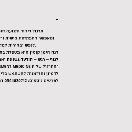
-
ומאפשר התפתחות אישית וריפו
לנפש ובהירות למחשבה. השיעור מונחה ומוחזק ומאפשר מיכל בטוח לרקוד מעבר לידוע ולפגוש את המסתורין של החיים. 
לגוף – רגש – תודעה.נשואה ואמא ל 3 , מתגוררת בישוב הקהילתי הר
לדמיון והזדמנות להשתמש בדימי
לפרטים נוספים: 0544820712 דנה