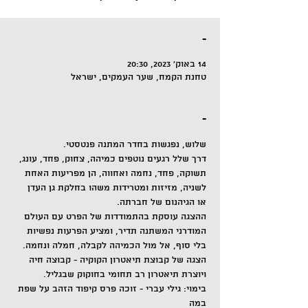
-
14 באוק׳ 2023, 20:30
טחנת הקמח, שער העמקים, ישראל
-
שלוש, נפגשות בחדר המתנה פנטסטי.
דרך שלל רגעים נוטפים כמיהה, צחוק, פחד, עונג, 
תשוקה, פחד, נחמה ואחווה, הן מפריעות האחת 
לשניה, מזיזות ומטרידות משהו בחלקת גן העדן 
או הגיהנום של חברתה.
ההצגה עוסקת בהתמודדות של הפרט עם העולם 
המודרני המשתנה תדיר, ומציע הפרעות נפשיות 
בלי סוף, אל מול הכמיהה לקבלה, חמלה ונחמה.
הצגה של קבוצת תיאטרון הקוקיה - קבוצה חיה 
ויוצרת תיאטרון רב תחומי בחוקוק שבגליל.
בימוי: גילי עברי - זוכה פרס קיפוד הזהב על שפת 
במה