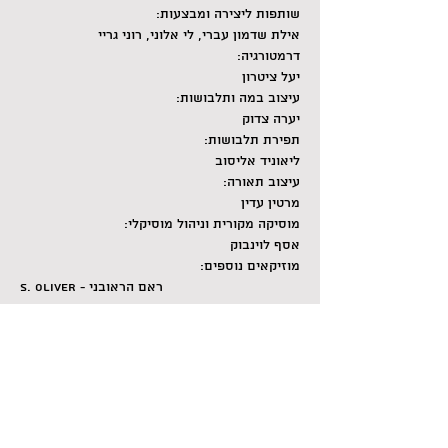
שותפות ליצירה ומבצעות:
אילת שדמון עברי, לי אלוני, רוני גריי
דרמטורגיה:
יעל ציטרון
עיצוב במה ותלבושות:
יערה צדוק
תפירת תלבושות:
ליאוניד אליסוב
עיצוב תאורה:
מרטין עדין
מוסיקה מקורית וניהול מוסיקלי:
אסף לוינבוק
מוזיקאים נוספים:
S. Oliver - ראם הראובני
רימקס אסף לוינבוק