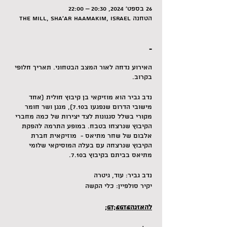
26 בספט׳ 2024, 20:30 – 22:00
הטחנה The Mill, Sha'ar HaAmakim, Israel
-
האירוע נדחה לאור המצב הבטחוני. תאריך חלופי
בקרוב.
נדב גביר הוא מוזיקאי בן קיבוץ חולית (אחד
מישובי הדרום שנפגעו ב7.10), מנגן ושר חומר
מקורי בשלל סגנונות לצד יצירות של כמה מחברי
הקיבוץ שנרצחו בטבח. במופע התרמה להפקת
אלבום של שחר מתיאס - מוזיקאית חברת
הקיבוץ שנרצחה עם בעלה המוסיקאי שלומי
מתיאס בביתם בקיבוץ ב7.10.
נדב גביר: עוד, גיטרה
יקיר סולפיין: כלי הקשה
להאזנה&gt;&gt;