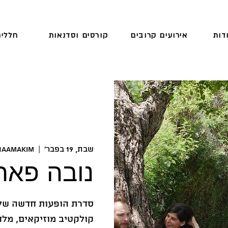
דות
אירועים קרובים
קורסים וסדנאות
חללים
שבת, 19 בפבר׳
  |  
HaAmakim
נובה פאר
קולקטיב מוזיקאים, מלח