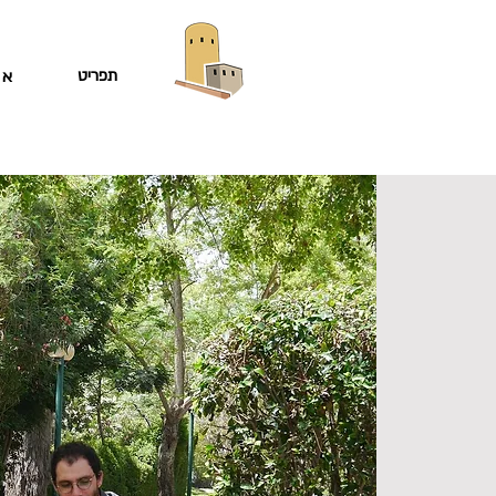
תפריט
או