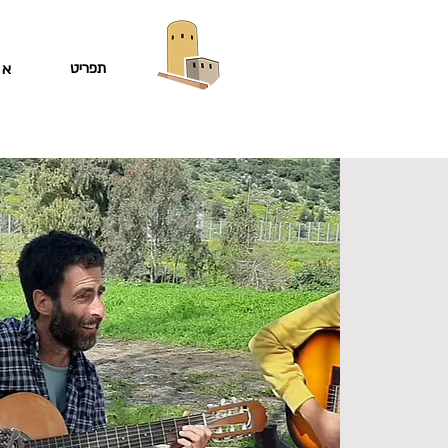
תפריט
או