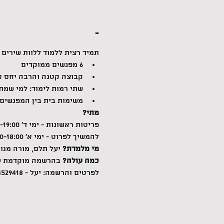
-
תמיד רצית ללמוד ללוות שירים
6 מפגשים ממוקדים
קבוצה קטנה והרבה יחס א
שתי רמות לימוד: למי שמת
משימות בית בין המפגשים
מתי? 
פריטות ראשונות - ימי ד' 18:00-19:00 | 10.7 עד 14.8 
להמשיך לפרוט - ימי א' 17:00-18:00 | 14.7 עד 18.8
מי מלמדת? 
יעל תלם, מורה מנו
כמה עולה? 
בהרשמה מוקדמת עד 3.7 - 420 ש"ח לכל התהליך. לאחר מכן המחיר עולה ל-480 ש"ח. ניתן לחלק 
לפרטים והרשמה: יעל - 054-4529418