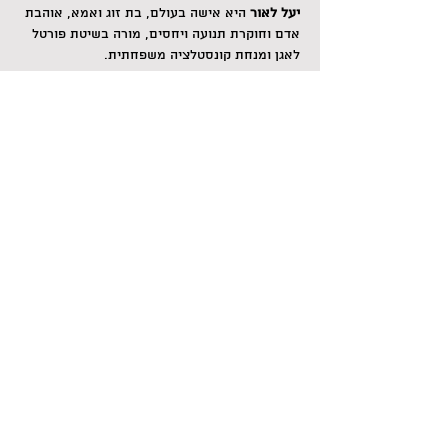
יעל לאור
 היא אישה בעולם, בת זוג ואמא, אוהבת 
אדם וחוקרת תנועה ויחסים, מורה בשיטת פורטל 
לאגן ומנחת קונסטלציה משפחתית.
להרשמה ופרטים נוספים:
0547777499 יעל
צילום: טלי גרנות
לשיתוף