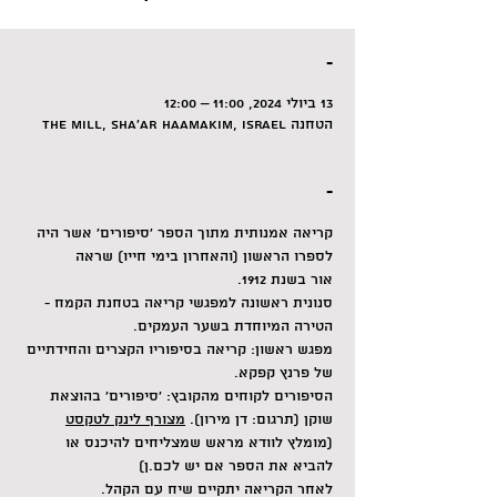
-
13 ביולי 2024, 11:00 – 12:00
הטחנה The Mill, Sha'ar HaAmakim, Israel
-
קריאה אמנותית מתוך הספר 'סיפורים' אשר היה 
לספרו הראשון (והאחרון בימי חייו) שראה 
אור בשנת 1912.  
סנונית ראשונה למפגשי קריאה בטחנת הקמח - 
הטירה המיוחדת בשער העמקים.  
מפגש ראשון: קריאה בסיפוריו הקצרים והחידתיים 
של פרנץ קפקא. 
הסיפורים לקוחים מהקובץ: 'סיפורים' בהוצאת 
שוקן (תרגום: דן מירון). 
מצורף לינק לטקסט
(מומלץ לוודא מראש שמצליחים להיכנס או 
להביא את הספר אם יש לכם.ן) 
לאחר הקריאה יתקיים שיח עם הקהל.  