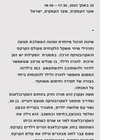
22 באוק׳ 2023, 17:30 – 18:30
שער העמקים, שער העמקים, ישראל
-
שיטת תרגול מיוחדת ומהנה המשלבת תנועה 
ותרגילי שיווי משקל הלקוחים מעולם הקרקס 
והאקרובטיקה הרכה. במסגרת  הפעילות יש זמן 
איכות  להורה ולילד, בו מגלים מרחב שמאפשר 
לחזור ולהשתובב ולהשתעשע  כמו בילדות. 
המפגש מאפשר להורה ולילד להתנסות ביחד 
בצורה של חקירה וחיפוש משותף!
על המנחה:
משה ועקנין הוא מורה ותיק בתחום האקרובלאנס 
ומדריך מוסמך לאקרובטיקה מטעם וינגייט. בן 50, 
נשוי עם שלושה ילדים, מתגורר בקריית טבעון 
ומלמד בטבעון,בחיפה ובמשגב. הוא גילה את 
האקרובלאנס לפני 14 שנים כשהוא וביתו 
השתתפו בחוג אקרובלאנס הורים וילדים בקרקס. 
משם עבר לחוג מבוגרים וגילה את עולם הקרקס.