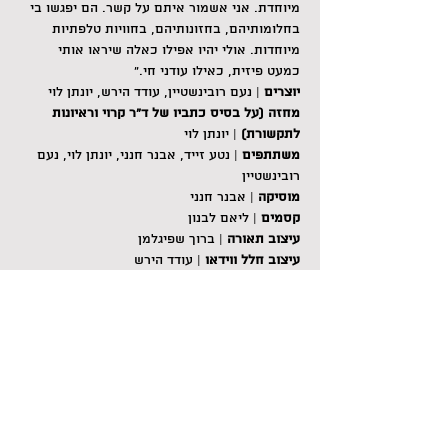
מיוחדת. אני אשמור איתם על קשר. הם יפגשו בי 
בחלומותיהם, בחזונותיהם, בחוויות טלפתיות 
מיוחדות. אולי יהיו אפילו כאלה שיראו אותי 
כמעט פיזית, כאילו עודני חי."
יוצרים
 | נעם רובינשטיין, עודד הירש, יונתן לוי
מחזה (על בסיס כתביו של ד"ר קרוי וראיונות 
לתקשורת)
 | יונתן לוי
משתתפים
 | נטע זייד, אבנר חנני, יונתן לוי, נעם 
רובינשטיין
מוסיקה
 | אבנר חנני
קסמים 
| ליאם לבנון
עיצוב תאורה
 | ברוך שפיגלמן
עיצוב חלל ווידאו
 | עודד הירש
עיצוב תלבושות
 | קרן פרץ
הפקה, תנועה 
| שירלי מרום
הפעלת תאורה
ובמה 
| תום בשן
סאונד
 | ג'ניה לוס ותמוז אדלשטיין
בניית במה 
| נמרוד ראובני ואדר גולדפרב