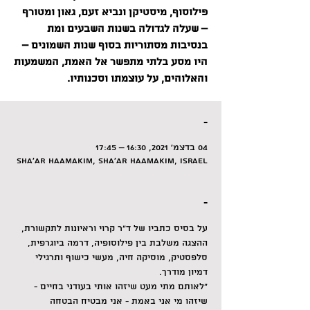
פילוסוף, מיסטיקן ונביא זעם, גאון ומטורף
– שעלה לגדולה בשנות השבעים ומת
בנסיבות מסתוריות בסוף שנות השמונים –
היו מסע בלתי מתפשר אל האמת, המשמעות
והאלוהים, על עוצמתו וסכנותיו.
-
04 בדצמ׳ 2021, 16:30 – 17:45
Sha'ar HaAmakim, Sha'ar HaAmakim, Israel
-
על בסיס כתביו של ד"ר קרוי וראיונות לתקשורת, 
ההצגה משלבת בין פילוסופיה, דרמה ביוגרפית, 
סלפסטיק, מוסיקה חיה, מעשי כישוף ותרגילי 
דמיון מודרך.
"לאותם מתי מעט שיזהו אותי בעודני בחיים - 
שיזהו מי אני באמת - אני מבטיח הבטחה 