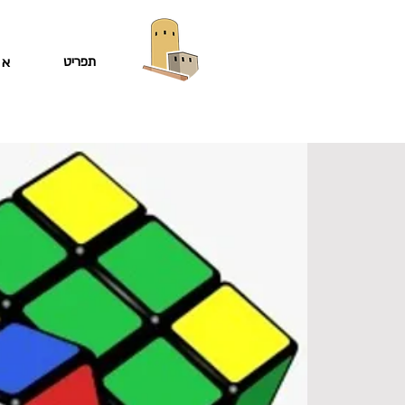
תפריט
או