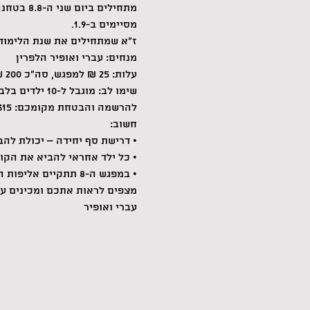
מתחילים ביום שני ה-8.8 בטחנה היפה בשער העמקים.
מסיימים ב-1.9.
ז"א שמתחילים את שנת הלימוד
מנחים: עברי ואופיר הלפרין
עלות: 25 ₪ למפגש, סה"כ 200 ₪ לכל הסדרה.
שימו לב: מוגבל ל-10 ילדים בלבד במחזור!
להרשמה והבטחת מקומכם: 052-6937315  (בווטסאפ בבקשה).
חשוב:
• דרישת סף יחידה – יכולת להבד
• כל ילד אחראי להביא את הקו
• במפגש ה-8 תתקיים אליפות החוג והמנצחים יצ'ופרו בהתאם.
מצפים לראות אתכם ומכינים עב
עברי ואופיר