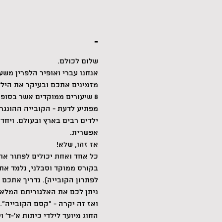
-
שלום לכולם.
אנחנו עברי ואופיר הלפרין מש
מזמינים אתכם ובעיקר את הילד
8 שיעורים ממוקדים אשר בסופם כל ילד וילדה יוכלו לפתור את הקובייה ההונגרית 3X3 בקלות ובמהירות.
מפתיע לדעת - הקובייה ההונגרי
ילדים רבים בארץ ובעולם. ויחד
אפשרית.
אז זהו, שלא!
כל אחד ואחת יכולים לפתור את
לפתרון הקובייה). נדריך אתכם
ניתן לכם את האלגוריתם המלא ל
ואז זה יקרה - "קסם הקובייה". אחרי 8 מפגשים בני שעה גם ילדכם וילדתכם יוכלו לפתור את הקובי
החוג מיועד לילדי כיתות א'-ד' 