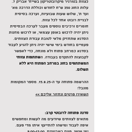
כצוות בטורניר מיקרובוטריקון בשייח' אבריק 7.
עלות החוג 350 ש"ח לחודש וכוללת הדרכה מא' 
ועד ת', שלוש שעות שבועיות, וערכה בסיסית 
לבניית רובוט אחד לכל צוות.
חומרים ורכיבים נוספים מעבר לערכה הבסיסית 
ניתן יהיה לרכוש באופן עצמאי, או לרכוש מחנות 
הסדנא שתחזיק מלאי לטובת עבודת הצוותים.
פעמיים בחודש בימי שישי יהיה ניתן להגיע לעבוד 
בסדנא כמרחב פתוח ולא מונחה, כדי לאפשר 
לקבוצות להתקדם בעבודה. ה
שתתפות צוותי 
המשתתפים בחוג במרחב הפתוח היא ללא 
תשלום.
ההרשמה פתוחה עד ה-15.8.25. מספר המקומות 
מוגבל!
השאירו פרטים ונחזור אליכם >>
סדנה פתוחה לרובוטי קרב:
מתאים לצוותים שיודעים מה לעשות ומחפשים 
איפה לעבוד ומישהו להתייעץ איתו מדי פעם.
ימי שישי, פעם בשבועיים, 9:00-13:00.