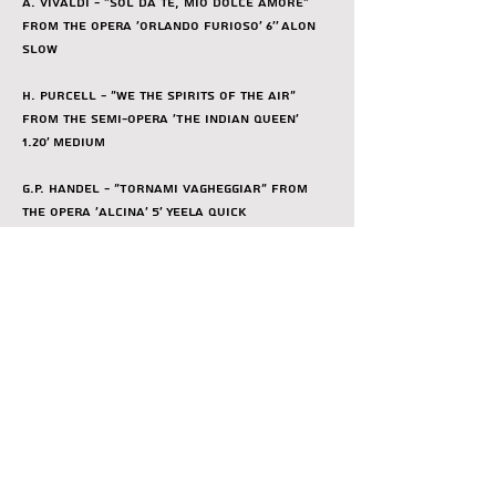
A. Vivaldi - “Sol da te, mio dolce amore” 
from the opera ‘Orlando Furioso’ 6’’ Alon 
slow
H. Purcell - “We the spirits of the air” 
from the semi-opera ‘The Indian Queen’ 
1.20’ medium
G.P. Handel - “Tornami vagheggiar” from 
the opera ‘Alcina’ 5’ Yeela quick
C.W. Gluck - Dance for the blessed spirits 
from the opera ‘Orfeo and Euridice’ 3’ instr
H. Purcell - Dido’s Lamento, “When I am 
laid in earth” from the semi-opera ‘Dido 
and Aeneas’ 4’ Yeela slow
G.P. Handel - “Agitato il cor Mi sento” from 
the opera ‘Amadigi di Gaula’ 5’ Alon quick
G.P. Handel - “Lascia ch'io pianga” from the 