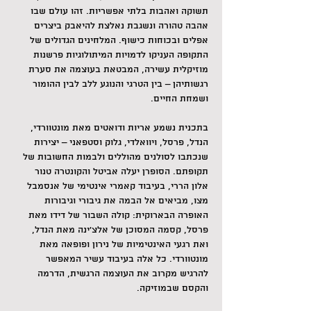
תשוקה ואהבות בלתי אפשריות. זהו עולם שבו 
אהבה טהורה ונשגבת נאלצת להיאבק ביצרים 
אפלים ובכוחות כישוף. המלחינים הגדולים של 
התקופה העניקו לדמויות המיתולוגיות פרשנות 
מוזיקלית עשירה, המבטאת בעוצמה את סערת 
רגשותיהן – בין הטרגי והנוגע ללב לבין ההומור 
ושמחת החיים.
בתכנית נשמע אריות ודואטים מאת מונטוורדי, 
הנדל, פרסל, ויוואלדי, גלוק וסטפאני – יצירות 
שנכתבו לסולנים מהוללים ולבמות החשובות של 
תקופתם. הסופרן יעלה אביטל והקונטרה טנור 
אלון הררי, בעיבוד קאמרי אינטימי של אנסמבל 
מצו, מביאים אל הבמה את גיבורי וגיבורות 
האופרה הבארוקית: קולה השבור של דידו מאת 
פרסל, קסמה המסוכן של אלצ’ינה מאת הנדל, 
ואת רגעי האינטימיות של נירון ופופאה מאת 
מונטוורדי. כל אלה בעיבוד עשיר המאפשר 
להרגיש מקרוב את העוצמה הרגשית, הדרמה 
והקסם שבמוזיקה.