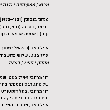
מבוא | ממעמקים | גלגולי
מנחם בנסוסן (1901–1970) בעיבוד רון מרחבי: ארבעה שירי-עם ספרדיים
דורמה, דורמה (נומי, נומי
קום) | אסטה ארמאדה קה 
אייל באט (נ. 1966): מתוך "אני מאמין" – קנטטה על פי י"ג עיקרי האמונה לרמב"ם (2017)
אייל באט: שלוש מחשבות (2009
מותחן | סוינג | כוראל
רון מרחבי ואייל באט, שנ
של קונטרבס ופסנתר בתוכנ
רון מרחבי, בעל דוקטורט 
וכיום רכז תוכני מוזיקה 
אייל באט, מבכירי המלחינ