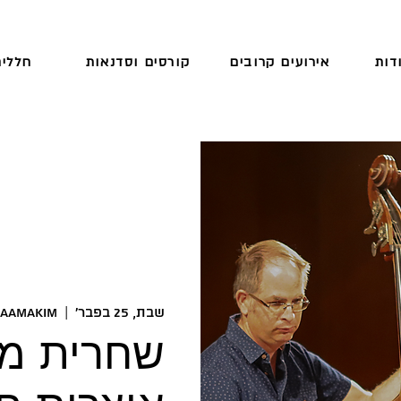
דות
אירועים קרובים
קורסים וסדנאות
חללים
שבת, 25 בפבר׳
  |  
HaAmakim
שחרית מו