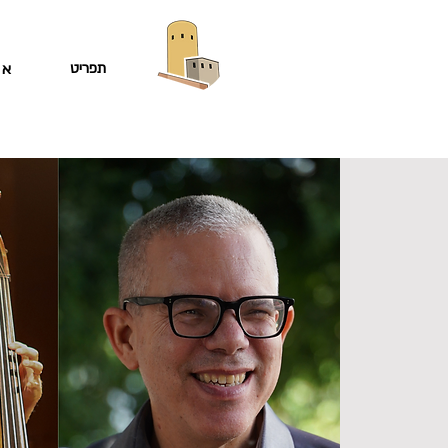
תפריט
או