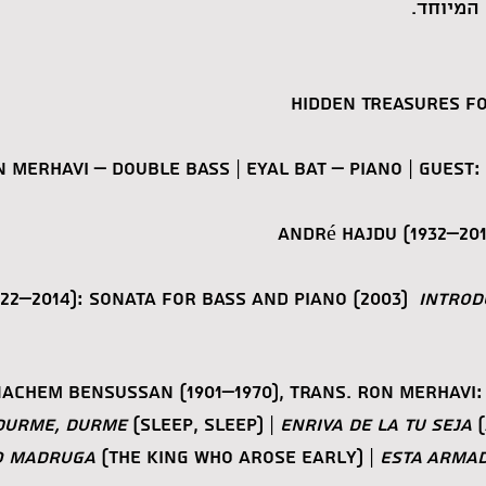
 המיוחד.
Hidden Treasures fo
 Merhavi – Double Bass | Eyal Bat – Piano | Guest:
André Hajdu
(1932–201
922–2014): Sonata for Bass and Piano (2003)
Introdu
achem Bensussan (1901–1970), trans. Ron Merhavi:
Durme, Durme
(Sleep, sleep) |
Enriva De La Tu Seja
(
o Madruga
(The King who arose early) |
Esta Armad