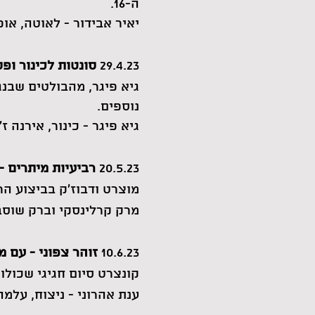
ה-16.
יאיר אבידור - לאוטה, אופ
29.4.23
סונטות לכינור ופ
גיא פיגר, מהבולטים שבנג
נוספים.
גיא פיגר - כינור, אירנה
20.5.23
רביעיות מיתרים 
מוצרט ודבוז'ק בביצוע הר
מרק קרלינסקי וברק שוסברגר
10.6.23
זוהר צפוני - עם 
קונצרט סיום חגיגי שכולו
ענת אהרוני - ניצוח, עלמה 