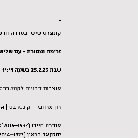
-
קונצרט שישי בסדרה חדש
זרימה ומסורת - עם שליש
שבת 25.2.23 בשעה 11:11
אוצרות חבויים לקונטרבס
רון מרחבי – קונטרבס | אי
אנדרה היידו (1932–2016): קדיש (1984/ 2010)
יחזקאל בראון (1922–2014): סונטה לבטנון ולפסנתר (2003)