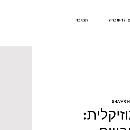
 להשכרה
תמיכה
Sha'ar 
זיקלית: