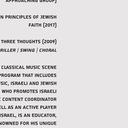
approaching group)
en Principles of Jewish
Faith (2017)
 Three Thoughts (2009)
riller | Swing | Choral
 classical music scene
 program that includes
ic, Israeli and Jewish.
, who promotes Israeli
ic content coordinator
ll as an active player.
srael, is an educator,
nowned for his unique