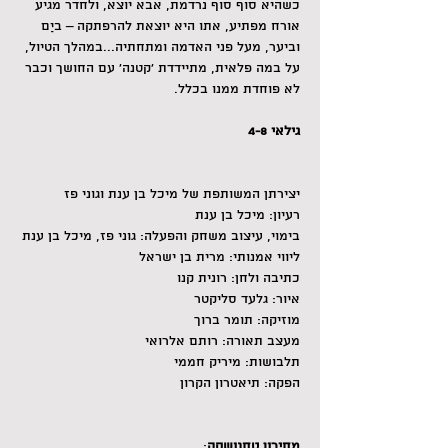
כשהיא סוף סוף נרדמת, אבא יוצא, ולחדר מגיע 
אורח מפתיע, אתו היא יוצאת להרפתקה – ביַם 
וביער, מעל פני האדמה ומתחתיה...במהלך הטיול, 
על במה פלאית, מתיידדת 'קטנה' עם החושך וכבר 
לא פוחדת ממנו בכלל.
גילאי 4-8
יצירתן המשותפת של מיכל בן ענת וגוני פז
רעיון: מיכל בן ענת
בימוי, עיצוב משחק והפעלה: גוני פז, מיכל בן ענת
ליווי אמנותי: מרית בן ישראל
כתיבה ולחן: רונית קנו
איור: גלעד סליקטר 
מוזיקה: תומר ברוך
מעצב תאורה: רותם אלרואי
תלבושות: מיריק חממי
הפקה: תיאטרון הקרון
מחירון טחנושקה
: