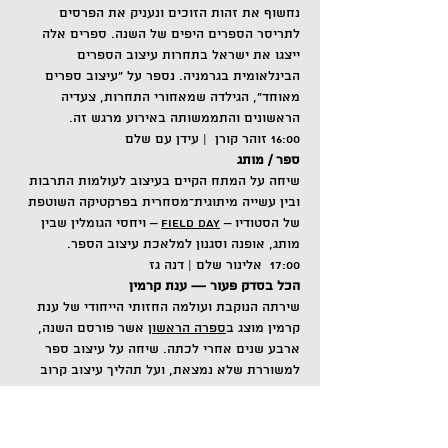
נחשוף את זהות הזוכים ונעניק את הפרסים 
לתריסר הספרים היפים של השנה. ספרים אלה 
ייצגו את ישראל בתחרות עיצוב הספרים 
הבינלאומית בגרמניה. נספר על ״עיצוב ספרים 
מאוחד״, הגילדה שמאחורי התחרות, צעדיה 
הראשונים והתממשותה באירוע מרגש זה.
16:00 זוהר קורן  | עידן עם שלם
ספר / מותג
שיחה על המתח הקיים בעיצוב לעולמות התרבות 
ובין עשייה מיתוגית־מסחרית בפרקטיקה השוטפת 
של הסטודיו – 
Field Day
 – ויחסי הגומלין שבין 
מותג, אופנה וסגנון למלאכת עיצוב הספר.
17:00  אלינור שלם | דנה גז
הכל בסדק פעור — ענת קרמין
שירתה הנוקבת ועולמה החזותי הייחודי של ענת 
קרמין מוצג ב
ספרה הראשון
 אשר פורסם השנה, 
ארבע שנים אחרי לכתה. שיחה על עיצוב ספר 
למשוררת שלא נמצאת, ועל תהליך עיצוב קרוב 
ומפורק. באירוע יוקרן סרטה של קרמין ״השירה 
מצקת״ (2017, 17 דק׳).