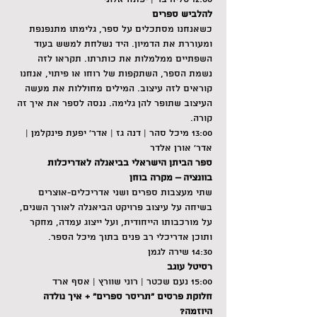
להלביש ספרים
כשאנחנו מסתכלים על ספר, גלימתו מתנפנפת 
ומעוררת את הדמיון. היד נשלחת למשש בעוד 
השפתיים ממלמלות את כותרתו. תקראו לזה 
נשמת הספר, השתקפות של רוחו או פיתוי, אנחנו 
קוראים לזה עיצוב. המילים מחוללות את מעשה 
העיצוב שתופר להן גלימה. ננסה לספר את איך זה 
קורה.
13:00 מיכל סהר | דנה גז | אדר׳ יפעת פינקלמן | 
אדר׳ אורן אלדר
ספר הביתן הישראלי בביאנלה לאדריכלות 
בוונציה – מקרה בוחן
שתי מעצבות ספרים ושני אדריכלים-אוצרים 
בשיחה על עיצוב פרויקט הביאנלה לאורך השנים, 
על מורכבותו הייחודית, ועל ייצוג עמדה, מחקר 
ותוכן אדריכלי רב פנים בתוך מיכל הספר.
14:30 שירה לגמן
רסיטל עוגב
15:00 נעם שכטר | רוני שוורץ | אסף ארד
חלוקת פרסים ״תריסר ספרים״ + איך נולדה 
היוזמה?