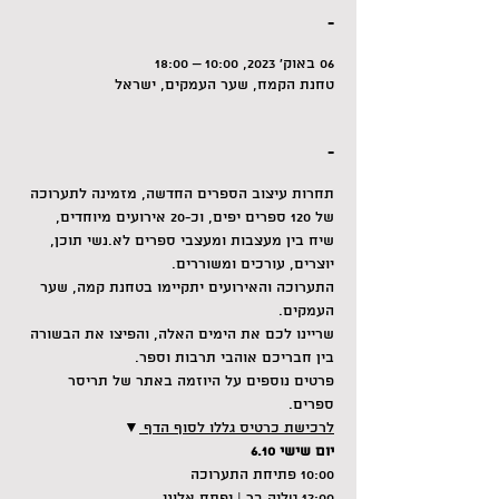
-
06 באוק׳ 2023, 10:00 – 18:00
טחנת הקמח, שער העמקים, ישראל
-
תחרות עיצוב הספרים החדשה, מזמינה לתערוכה 
של 120 ספרים יפים, וכ-20 אירועים מיוחדים, 
שיח בין מעצבות ומעצבי ספרים לא.נשי תוכן, 
יוצרים, עורכים ומשוררים.
התערוכה והאירועים יתקיימו בטחנת קמה, שער 
העמקים.
שריינו לכם את הימים האלה, והפיצו את הבשורה 
בין חבריכם אוהבי תרבות וספר. 
פרטים נוספים על היוזמה 
באתר של תריסר 
ספרים.
לרכישת כרטיס גללו לסוף הדף 
▼
יום שישי 6.10
10:00 פתיחת התערוכה
12:00 טליה בר | יפתח אלוני