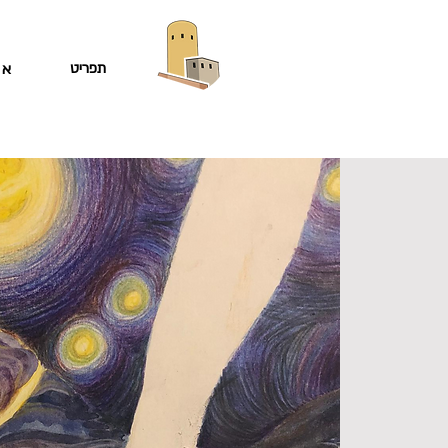
תפריט
או