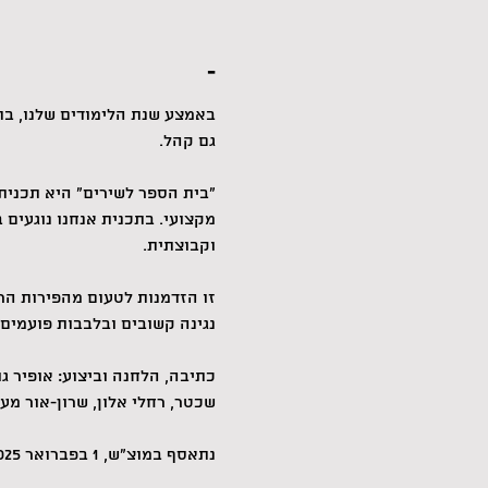
-
באמצע שנת הלימודים שלנו, בת
גם קהל.
"בית הספר לשירים" היא תכנית
מקצועי. בתכנית אנחנו נוגעים 
וקבוצתית.
זו הזדמנות לטעום מהפירות הר
נגינה קשובים ובלבבות פועמים.
כתיבה, הלחנה וביצוע: אופיר גול
שכטר, רחלי אלון, שרון-אור מעי
נתאסף במוצ"ש, 1 בפברואר 2025, בשעה 20:00 בתאטרון הטחנה בשער העמקים.