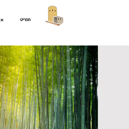
תפריט
או