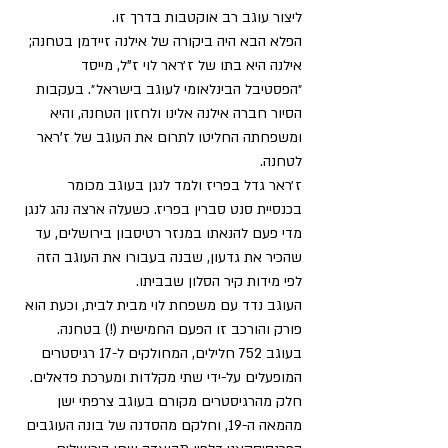
ליצור עוגב רב אוקטבות בדרך זו.
הפלא הבא היה ביקורה של אילנה זיידמן בטחנה; 
אילנה היא בתו של ז׳ראר לוי ז"ל, מייסד 
״הפסטיבל הבינלאומי לעוגב בישראל״. בעקבות 
הסיור חברה אילנה אלינו ולחזון הטחנה, והיא 
ומשפחתה החליטו לתרום את העוגב של ז'ראר 
לטחנה.
ז׳ראר גדל בפריז ולמד לנגן בעוגב מכומר 
בכנסיית סנט סברין בפריז. כשעלה ארצה נהג לנגן 
מדי פעם להנאתו במנזר רטיסבון בירושלים, עד 
שהכיר את גדעון, שבנה בעבורו את העוגב הזה 
לפי מידות קיר הסלון שבביתו. 
העוגב נדד עם משפחת לוי מבית לבית, וכעת הוא 
פורק והורכב זו הפעם החמישית (!) בטחנה.
בעוגב 752 חלילים, המחולקים ל-17 רגיסטרים 
המופעלים על-ידי שתי מקלדות ומערכת פדאלים. 
חלק מהרגיסטרים מקורם בעוגב צרפתי ישן 
מהמאה ה-19, וחלקם מהסדנה של בונה העוגבים 